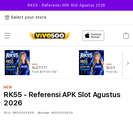
RK55 - Referensi APK Slot Agustus 2026
Select your store
Cart
NEW
NEW
SLOT777
SLOT
From $111.00 USD
From $222.00 USD
NEW
RK55 - Referensi APK Slot Agustus
2026
SKU:
9600005409
Barcode:
9600005409