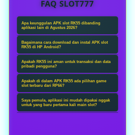
FAQ SLOT777
Apa keunggulan APK slot RK55 dibanding
aplikasi lain di Agustus 2026?
Kamu bisa download aplikasi RK55
Bagaimana cara download dan instal APK slot
langsung lewat situs resmi atau link
RK55 di HP Android?
yang sudah disediakan, prosesnya
Kamu bisa download aplikasi RK55
Apakah RK55 ini aman untuk transaksi dan data
cukup mudah dan aman.
langsung lewat situs resmi atau link
pribadi pengguna?
yang sudah disediakan, prosesnya
RK55 menggunakan sistem
Apakah di dalam APK RK55 ada pilihan game
cukup mudah dan aman.
keamanan terupdate yang
slot terbaru dari RP66?
melindungi data pengguna dan
Ya, kamu bakal menemukan koleksi
Saya pemula, aplikasi ini mudah dipakai nggak
transaksi sehingga kamu bisa
game slot terbaru dan terpopuler
untuk yang baru pertama kali main slot?
bermain dengan tenang tanpa perlu
dari RP66 yang selalu diupdate
RK55 dirancang dengan tampilan
khawatir.
secara rutin di dalam aplikasi RK55.
antarmuka yang sederhana dan
intuitif, jadi pemula pun bisa