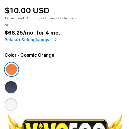
$10.00 USD
Tax included.
Shipping
calculated at checkout.
or
$68.25
/mo. for 4 mo.
Pelajari Selengkapnya
Color
- Cosmic Orange