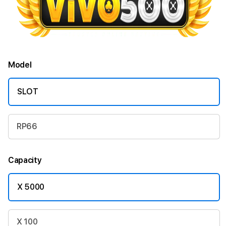
Model
SLOT
RP66
Capacity
X 5000
X 100