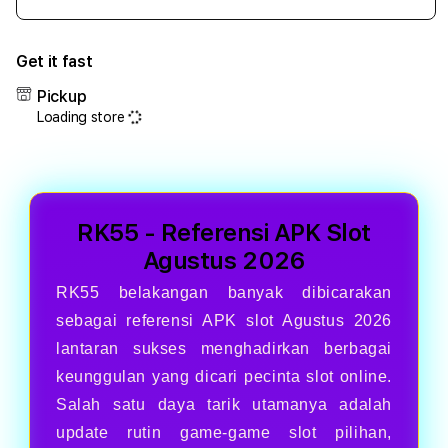
Decrease
Incr
quantity
quant
for
for
Get it fast
RK55
RK5
-
-
Pickup
Referensi
Refe
Loading store
APK
APK
Slot
Slot
Agustus
Agus
2026
2026
RK55 - Referensi APK Slot
Agustus 2026
RK55 belakangan banyak dibicarakan
sebagai referensi APK slot Agustus 2026
lantaran sukses menghadirkan berbagai
keunggulan yang dicari pecinta slot online.
Salah satu daya tarik utamanya adalah
update rutin game-game slot pilihan,