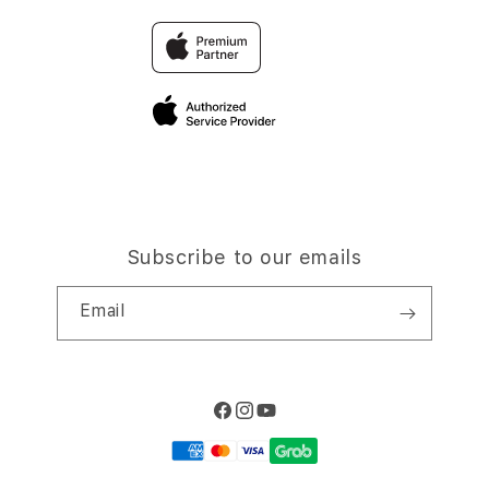
RP66 GAMPANG MENANG
Why Shop at iStudio
FAQ
Travellers Reservation
Elush Corporate Website
Privacy Policy
Site Terms of Use
Subscribe to our emails
Email
Facebook
Instagram
YouTube
Payment
methods