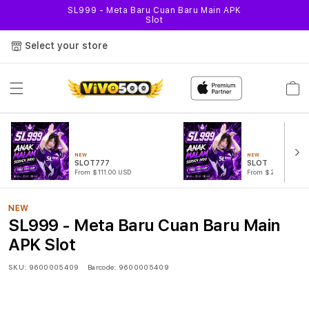
SL999 - Meta Baru Cuan Baru Main APK
Slot
Select your store
Cart
NEW
NEW
SLOT777
SLOT
From $111.00 USD
From $222.00 USD
NEW
SL999 - Meta Baru Cuan Baru Main
APK Slot
SKU:
9600005409
Barcode:
9600005409