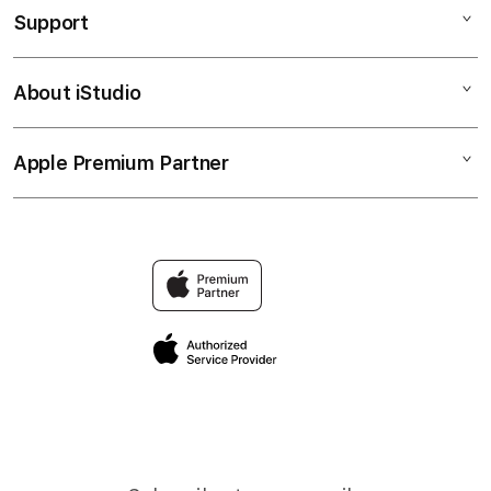
Support
AppleCare+
SL999
Corporate
SITUS SLOT
About iStudio
My Account
SL999
LINK SL999
Collection & Delivery
Elush Service Provider
SITUS SL999
Apple Premium Partner
About Us
Returns & Exchanges
Financing Options
SL999 HARI INI
Find an iStudio near you
Contact Us
Trade-in
SL999 GAMPANG MENANG
Why Shop at iStudio
FAQ
Travellers Reservation
Elush Corporate Website
Privacy Policy
Site Terms of Use