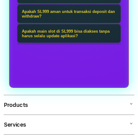
lewat apk, serta sistem keamanan
dibanding banyak platform slot lain.
SL999 rutin mengadakan event
Apakah SL999 aman untuk transaksi deposit dan
terpercaya sehingga lebih unggul
bonus harian dan mingguan,
withdraw?
dibanding banyak platform slot lain.
ditambah bonus spesial di saat-saat
Ya, SL999 sudah menggunakan
Apakah main slot di SL999 bisa diakses tanpa
tertentu sesuai promo yang sedang
sistem enkripsi dan verifikasi yang
harus selalu update aplikasi?
berlangsung.
memastikan semua proses deposit
Umumnya fitur utama tetap bisa
maupun withdraw berjalan aman
diakses tanpa update rutin, tapi
tanpa gangguan.
sebaiknya update aplikasi SL999
kalau ada versi terbaru agar dapat
fitur meta dan game baru yang
selalu dihadirkan.
Products
Services
SLOT777
SLOT