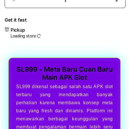
Decrease
Incr
quantity
quant
for
for
Get it fast
SL999
SL99
-
-
Pickup
Meta
Meta
Loading store
Baru
Baru
Cuan
Cuan
Baru
Baru
Main
Main
APK
APK
SL999 - Meta Baru Cuan Baru
Slot
Slot
Main APK Slot
SL999 dikenal sebagai salah satu APK slot
terbaru yang mendapatkan banyak
perhatian karena membawa konsep meta
baru yang fresh dan dinamis. Platform ini
menawarkan berbagai keunggulan yang
membuat pengalaman bermain lebih seru