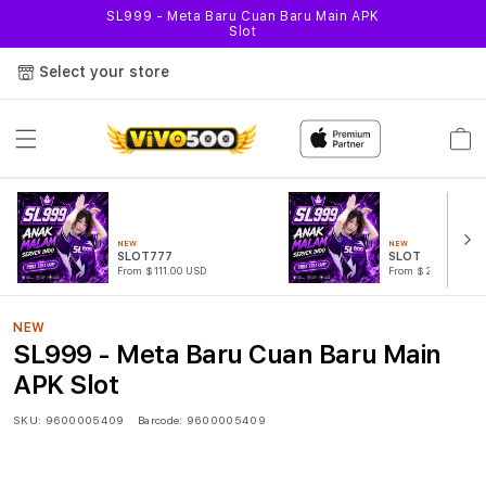
SL999 - Meta Baru Cuan Baru Main APK
Slot
Select your store
Cart
NEW
NEW
SLOT777
SLOT
From $111.00 USD
From $222.00 USD
NEW
SL999 - Meta Baru Cuan Baru Main
APK Slot
SKU:
9600005409
Barcode:
9600005409