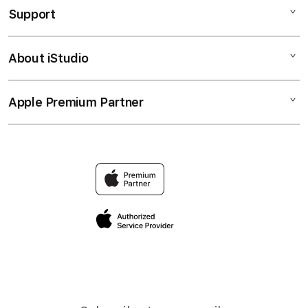
Support
AppleCare+
SL999
Corporate
SITUS SLOT
About iStudio
My Account
SL999
LINK SL999
Collection & Delivery
Elush Service Provider
SITUS SL999
Apple Premium Partner
About Us
Returns & Exchanges
Financing Options
SL999 HARI INI
Find an iStudio near you
Contact Us
Trade-in
SL999 GAMPANG MENANG
Why Shop at iStudio
FAQ
Travellers Reservation
Elush Corporate Website
Privacy Policy
Site Terms of Use