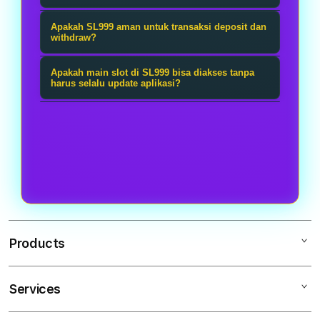
lewat apk, serta sistem keamanan
dibanding banyak platform slot lain.
SL999 rutin mengadakan event
Apakah SL999 aman untuk transaksi deposit dan
terpercaya sehingga lebih unggul
bonus harian dan mingguan,
withdraw?
dibanding banyak platform slot lain.
ditambah bonus spesial di saat-saat
Ya, SL999 sudah menggunakan
Apakah main slot di SL999 bisa diakses tanpa
tertentu sesuai promo yang sedang
sistem enkripsi dan verifikasi yang
harus selalu update aplikasi?
berlangsung.
memastikan semua proses deposit
Umumnya fitur utama tetap bisa
maupun withdraw berjalan aman
diakses tanpa update rutin, tapi
tanpa gangguan.
sebaiknya update aplikasi SL999
kalau ada versi terbaru agar dapat
fitur meta dan game baru yang
selalu dihadirkan.
Products
Services
SLOT777
SLOT